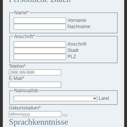
Name
*
Vorname
Nachname
Anschrift
*
Anschrift
Stadt
PLZ
Telefon
*
E-Mail
*
Nationalität
Land
Geburtstadum
*
Sprachkenntnisse